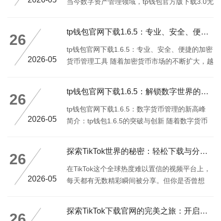
当今数字资产管理领域，tp钱包官方版下载3.0无
疑是一款具有颠覆性创新的钱包软件。从界面设
计到功能实现，这款新版本都进行了全面升级，
tp钱包官网下载1.6.5：专业、安全、便捷的加密货币管理工具
26
以满足用户在数字资产管理中的各种需求。 1.智
能化交易管理 tp钱包官方版下载3.0引入了智能
tp钱包官网下载1.6.5：专业、安全、便捷的加密
2026-05
化交易管理系统，通过人工智能算法分析市场趋
货币管理工具 随着加密货币市场的不断扩大，越
势，帮助用户做出更明智的交易决策。无论是新
来越多的人开始关注如何安全、高效地管理他们
手还是资深投资者，都可以通过这款钱包轻松管
的数字资产。在众多加密货币钱包中，tp钱包以
tp钱包官网下载1.6.5：解锁数字世界的门票
26
理和优化他们的加密货币投资组合。智能交易助
其专业性、安全性和便捷性成为许多用户的首
手会根据用户的交易习惯和市场数据，提供个性
选。本文将详细介绍tp钱包官网下载1.6.5版本，
tp钱包官网下载1.6.5：数字货币管理的新高峰
2026-05
化的交易建议，
为您提供一份详尽的使用指南和评测。 什么是tp
简介：tp钱包1.6.5的突破与创新 随着数字货币
钱包？ tp钱包（TokenPocket）是一款高度安
市场的迅猛发展，如何安全、便捷地管理加密资
全、用户友好的加密货币钱包应用，它不仅支持
产成为每一个投资者的首要任务。tp钱包作为一
探索TikTok世界的秘密：轻松下载与分享你的心动瞬间
26
多种加密货币的存储和管理，还提供了一系列便
款备受瞩目的加密货币管理工具，其最新版本
捷的交易功能。无论您是新手还是资深的加密货
1.6.5更是在功能和安全性上实现了全新突破。这
在TikTok这个全球热度难以置信的视频平台上，
2026-05
币
款软件究竟有哪些创新之处呢？ 安全性：数据保
每天都有无数精彩瞬间被分享。但你是否曾想
护的多重防线 tp钱包1.6.5版本在数据安全方面
过，如何更方便地下载这些令人心动的视频，并
进行了多方面的优化。新增了多层加密算法，确
在其他平台上分享给更多朋友？本文将带你深入
探索TikTok下载官网的完美之旅：开启你的视频创作之旅
26
保用户的私钥和交易数据不被泄露。采用了最先
了解如何利用TikTok-download工具，轻松获取