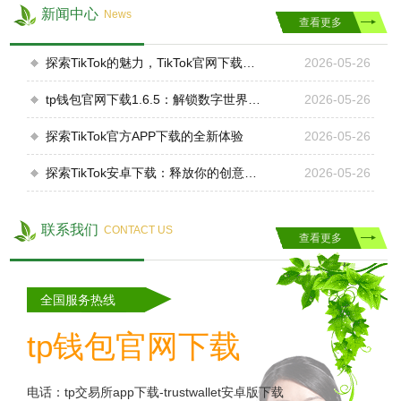
持主流的加密货币如比特币、以太坊等，还提供了多种交易和
新闻中心
News
查看更多
存储功能，满足用户的多样化需求。
2.TP钱包电脑版的主要功能
探索TikTok的魅力，TikTok官网下载安装指南
2026-05-26
2.1多币种支持
TP钱包电脑版支持多种加密货币，用户可以在一个平台上管理
tp钱包官网下载1.6.5：解锁数字世界的门票
2026-05-26
多种数字资产。无论您是比特币爱好者，还是以太坊投资者，
探索TikTok官方APP下载的全新体验
2026-05-26
TP钱包都能满足您的需求。
2.2高度安全性
探索TikTok安卓下载：释放你的创意与乐趣
2026-05-26
安全是TP钱包的最大亮点之一。采用多层加密技术和双重认证
机制，确保您的数字资产安全无虞。TP钱包还提供了冷存储功
能，进一步提升了资产的安全性。
联系我们
CONTACT US
查看更多
2.3用户友好界面
TP钱包电脑版的界面设计简洁明了，即使是新手也能轻松上
手。功能模块分类清晰，操作便捷，让用户能够快速完成各种
全国服务热线
交易和管理任务。
2.4实时交易和监控
tp钱包官网下载
TP钱包电脑版提供实时的市场数据和交易监控，让您可以随时
了解市场动态，做出及时的交易决策。其内置的图表分析工具
电话：tp交易所app下载-trustwallet安卓版下载
帮助您更好地把握市场趋势。